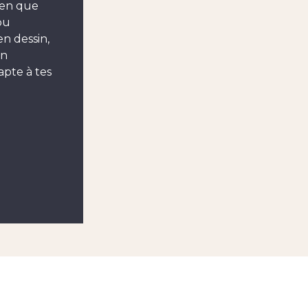
ien que
ou
en dessin,
en
apte à tes